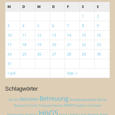
a
v
M
D
M
D
F
S
S
c
i
h
1
2
:
g
a
3
4
5
6
7
8
9
t
10
11
12
13
14
15
16
i
o
17
18
19
20
21
22
23
n
24
25
26
27
28
29
30
31
« Juli
Sep. »
Schlagwörter
Betreuung
Aktiviäten
AG
AGs
Bundesjugendspiele
Bücher
Eltern
Bücherei
Chronik
Computer
Deutsch
Englisch
Formulare
HöGS
Förderverein
Höchsten
Kunst
Leitbild
Lesen
Material
Mathe