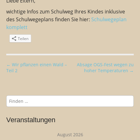
Liebe Eltern,
wichtige Infos zum Schulweg Ihres Kindes inklusive
des Schulwegeplans finden Sie hier:
Schulwegeplan
komplett
Teilen
B
← Wir pflanzen einen Wald –
Absage OGS-Fest wegen zu
Teil 2
hoher Temperaturen →
e
i
t
r
S
u
a
c
g
h
Veranstaltungen
s
e
n
n
August 2026
n
a