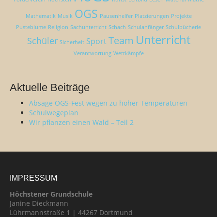
OGS
Mathematik
Musik
Pausenhelfer
Platzierungen
Projekte
Pusteblume
Religion
Sachunterricht
Schach
Schulanfänger
Schulbücherie
Unterricht
Team
Schüler
Sport
Sicherheit
Verantwortung
Wettkämpfe
Aktuelle Beiträge
Absage OGS-Fest wegen zu hoher Temperaturen
Schulwegeplan
Wir pflanzen einen Wald – Teil 2
IMPRESSUM
Höchstener Grundschule
Janine Dieckmann
Lührmannstraße 1 | 44267 Dortmund