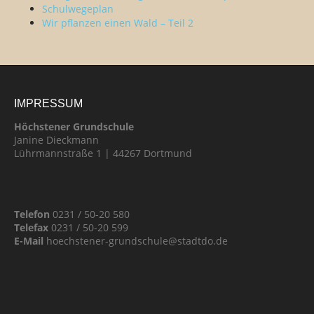
Schulwegeplan
Wir pflanzen einen Wald – Teil 2
IMPRESSUM
Höchstener Grundschule
Janine Dieckmann
Lührmannstraße 1 | 44267 Dortmund
Telefon
0231 / 50-20 580
Telefax
0231 / 50-20 599
E-Mail
hoechstener-grundschule@stadtdo.de