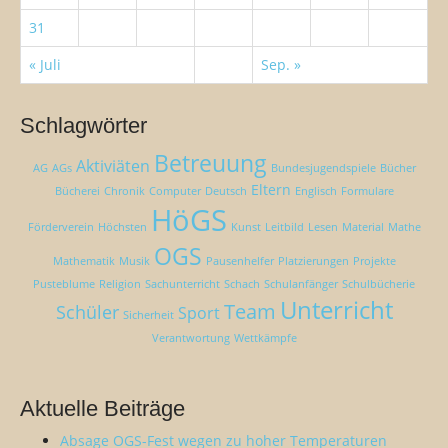
31
« Juli
Sep. »
Schlagwörter
Betreuung
Aktiviäten
AG
AGs
Bundesjugendspiele
Bücher
Eltern
Bücherei
Chronik
Computer
Deutsch
Englisch
Formulare
HöGS
Förderverein
Höchsten
Kunst
Leitbild
Lesen
Material
Mathe
OGS
Mathematik
Musik
Pausenhelfer
Platzierungen
Projekte
Pusteblume
Religion
Sachunterricht
Schach
Schulanfänger
Schulbücherie
Unterricht
Team
Schüler
Sport
Sicherheit
Verantwortung
Wettkämpfe
Aktuelle Beiträge
Absage OGS-Fest wegen zu hoher Temperaturen