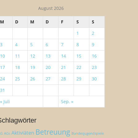
August 2026
M
D
M
D
F
S
S
1
2
3
4
5
6
7
8
9
10
11
12
13
14
15
16
17
18
19
20
21
22
23
24
25
26
27
28
29
30
31
« Juli
Sep. »
Schlagwörter
Betreuung
Aktiviäten
AG
AGs
Bundesjugendspiele