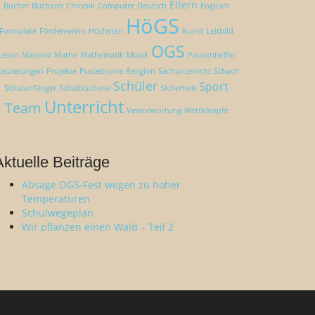
Eltern
Bücher
Bücherei
Chronik
Computer
Deutsch
Englisch
HöGS
Formulare
Förderverein
Höchsten
Kunst
Leitbild
OGS
Lesen
Material
Mathe
Mathematik
Musik
Pausenhelfer
latzierungen
Projekte
Pusteblume
Religion
Sachunterricht
Schach
Schüler
Sport
Schulanfänger
Schulbücherie
Sicherheit
Unterricht
Team
Verantwortung
Wettkämpfe
Aktuelle Beiträge
Absage OGS-Fest wegen zu hoher
Temperaturen
Schulwegeplan
Wir pflanzen einen Wald – Teil 2