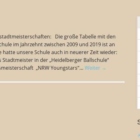
n
n
a
c
h
:
stadtmeisterschaften: Die große Tabelle mit den
hule im Jahrzehnt zwischen 2009 und 2019 ist an
e hatte unsere Schule auch in neuerer Zeit wieder:
 Stadtmeister in der „Heidelberger Ballschule“
smeisterschaft „NRW Youngstars“…
Weiter →