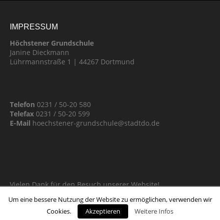
IMPRESSUM
Höchstener Grundschule
Janine Dieckmann
Lührmannstraße 1 | 44267 Dortmund
Telefon
0231 / 50-20 580
Telefax
0231 / 50-20 599
E-Mail
hoechstener-grundschule@stadtdo.de
Vielen Dank für den Besuch unserer Website!
Um eine bessere Nutzung der Website zu ermöglichen, verwenden wir
Cookies.
Akzeptieren
Weitere Infos