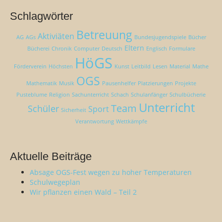
Schlagwörter
Betreuung
Aktiviäten
AG
AGs
Bundesjugendspiele
Bücher
Eltern
Bücherei
Chronik
Computer
Deutsch
Englisch
Formulare
HöGS
Förderverein
Höchsten
Kunst
Leitbild
Lesen
Material
Mathe
OGS
Mathematik
Musik
Pausenhelfer
Platzierungen
Projekte
Pusteblume
Religion
Sachunterricht
Schach
Schulanfänger
Schulbücherie
Unterricht
Team
Schüler
Sport
Sicherheit
Verantwortung
Wettkämpfe
Aktuelle Beiträge
Absage OGS-Fest wegen zu hoher Temperaturen
Schulwegeplan
Wir pflanzen einen Wald – Teil 2