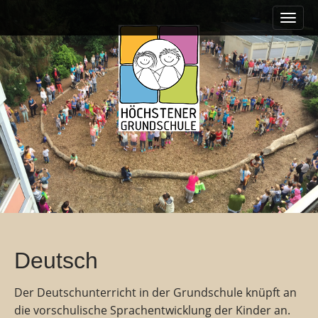
M
S
k
a
i
i
p
n
t
m
o
e
c
o
n
n
u
t
e
n
t
Deutsch
Der Deutschunterricht in der Grundschule knüpft an
die vorschulische Sprachentwicklung der Kinder an.