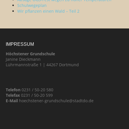
Schulwegeplan
Wir pflanzen einen Wald – Teil 2
IMPRESSUM
Höchstener Grundschule
Janine Dieckmann
Lührmannstraße 1 | 44267 Dortmund
Telefon
0231 / 50-20 580
Telefax
0231 / 50-20 599
E-Mail
hoechstener-grundschule@stadtdo.de