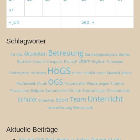
31
« Juli
Sep. »
Schlagwörter
Betreuung
Aktiviäten
AG
AGs
Bundesjugendspiele
Bücher
Eltern
Bücherei
Chronik
Computer
Deutsch
Englisch
Formulare
HöGS
Förderverein
Höchsten
Kunst
Leitbild
Lesen
Material
Mathe
OGS
Mathematik
Musik
Pausenhelfer
Platzierungen
Projekte
Pusteblume
Religion
Sachunterricht
Schach
Schulanfänger
Schulbücherie
Unterricht
Team
Schüler
Sport
Sicherheit
Verantwortung
Wettkämpfe
Aktuelle Beiträge
Absage OGS-Fest wegen zu hoher Temperaturen