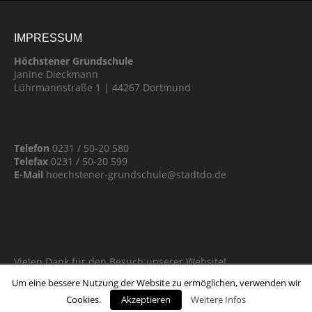
IMPRESSUM
Höchstener Grundschule
Janine Dieckmann
Lührmannstraße 1 | 44267 Dortmund
Telefon
0231 / 50-20 580
Telefax
0231 / 50-20 599
E-Mail
hoechstener-grundschule@stadtdo.de
Vielen Dank für den Besuch unserer Website!
Um eine bessere Nutzung der Website zu ermöglichen, verwenden wir
Cookies.
Akzeptieren
Weitere Infos