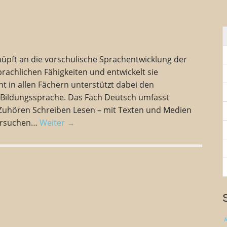
n
n
a
c
h
:
üpft an die vorschulische Sprachentwicklung der
rachlichen Fähigkeiten und entwickelt sie
t in allen Fächern unterstützt dabei den
Bildungssprache. Das Fach Deutsch umfasst
 Zuhören Schreiben Lesen – mit Texten und Medien
ersuchen…
Weiter →