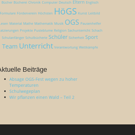
Eltern
Bücher
Bücherei
Chronik
Computer
Deutsch
Englisch
HöGS
Formulare
Förderverein
Höchsten
Kunst
Leitbild
OGS
Lesen
Material
Mathe
Mathematik
Musik
Pausenhelfer
latzierungen
Projekte
Pusteblume
Religion
Sachunterricht
Schach
Schüler
Sport
Schulanfänger
Schulbücherie
Sicherheit
Unterricht
Team
Verantwortung
Wettkämpfe
Aktuelle Beiträge
Absage OGS-Fest wegen zu hoher
Temperaturen
Schulwegeplan
Wir pflanzen einen Wald – Teil 2