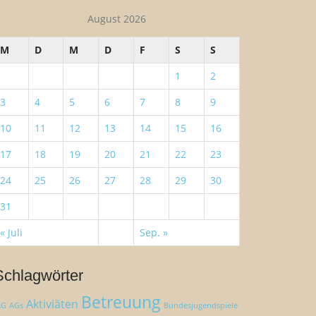
August 2026
M
D
M
D
F
S
S
1
2
3
4
5
6
7
8
9
10
11
12
13
14
15
16
17
18
19
20
21
22
23
24
25
26
27
28
29
30
31
« Juli
Sep. »
Schlagwörter
Betreuung
Aktiviäten
AG
AGs
Bundesjugendspiele