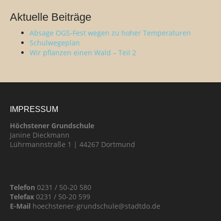
Aktuelle Beiträge
Absage OGS-Fest wegen zu hoher Temperaturen
Schulwegeplan
Wir pflanzen einen Wald – Teil 2
IMPRESSUM
Höchstener Grundschule
Janine Dieckmann
Lührmannstraße 1 | 44267 Dortmund
Telefon
0231 / 50-20 580
Telefax
0231 / 50-20 599
E-Mail
hoechstener-grundschule@stadtdo.de