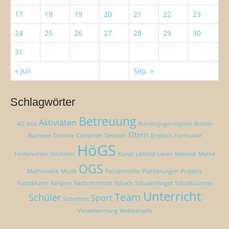
17
18
19
20
21
22
23
24
25
26
27
28
29
30
31
« Juli
Sep. »
Schlagwörter
Betreuung
Aktiviäten
AG
AGs
Bundesjugendspiele
Bücher
Eltern
Bücherei
Chronik
Computer
Deutsch
Englisch
Formulare
HöGS
Förderverein
Höchsten
Kunst
Leitbild
Lesen
Material
Mathe
OGS
Mathematik
Musik
Pausenhelfer
Platzierungen
Projekte
Pusteblume
Religion
Sachunterricht
Schach
Schulanfänger
Schulbücherie
Unterricht
Team
Schüler
Sport
Sicherheit
Verantwortung
Wettkämpfe