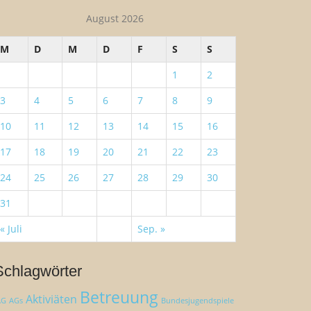
August 2026
M
D
M
D
F
S
S
1
2
3
4
5
6
7
8
9
10
11
12
13
14
15
16
17
18
19
20
21
22
23
24
25
26
27
28
29
30
31
« Juli
Sep. »
Schlagwörter
Betreuung
Aktiviäten
AG
AGs
Bundesjugendspiele