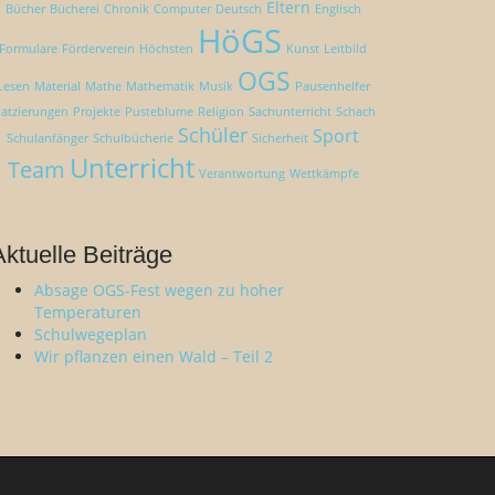
Eltern
Bücher
Bücherei
Chronik
Computer
Deutsch
Englisch
HöGS
Formulare
Förderverein
Höchsten
Kunst
Leitbild
OGS
Lesen
Material
Mathe
Mathematik
Musik
Pausenhelfer
latzierungen
Projekte
Pusteblume
Religion
Sachunterricht
Schach
Schüler
Sport
Schulanfänger
Schulbücherie
Sicherheit
Unterricht
Team
Verantwortung
Wettkämpfe
Aktuelle Beiträge
Absage OGS-Fest wegen zu hoher
Temperaturen
Schulwegeplan
Wir pflanzen einen Wald – Teil 2