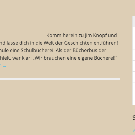
n
n
a
c
h
:
omm herein zu Jim Knopf und
d lasse dich in die Welt der Geschichten entführen!
hule eine Schulbücherei. Als der Bücherbus der
ielt, war klar: „Wir brauchen eine eigene Bücherei!“
r →