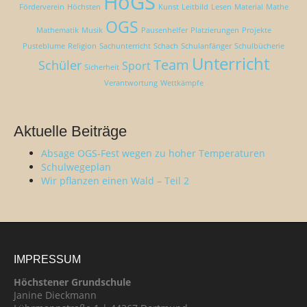
HöGS
Förderverein
Höchsten
Kunst
Leitbild
Lesen
Material
Mathe
OGS
Mathematik
Musik
Pausenhelfer
Platzierungen
Projekte
Pusteblume
Religion
Sachunterricht
Schach
Schulanfänger
Schulbücherie
Unterricht
Team
Schüler
Sport
Sicherheit
Verantwortung
Wettkämpfe
Aktuelle Beiträge
Absage OGS-Fest wegen zu hoher Temperaturen
Schulwegeplan
Wir pflanzen einen Wald – Teil 2
IMPRESSUM
Höchstener Grundschule
Janine Dieckmann