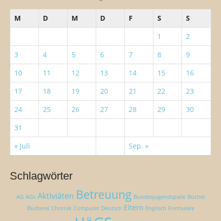
a
M
D
M
D
F
S
S
c
h
1
2
:
3
4
5
6
7
8
9
10
11
12
13
14
15
16
17
18
19
20
21
22
23
24
25
26
27
28
29
30
31
« Juli
Sep. »
Schlagwörter
Betreuung
Aktiviäten
AG
AGs
Bundesjugendspiele
Bücher
Eltern
Bücherei
Chronik
Computer
Deutsch
Englisch
Formulare