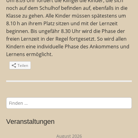
Um 8.05 Uhr fordert die Klingel die Kinder, die sich
noch auf dem Schulhof befinden auf, ebenfalls in die
Klasse zu gehen. Alle Kinder müssen spätestens um
8.10 h an ihrem Platz sitzen und mit der Lernzeit
beginnen. Bis ungefähr 8.30 Uhr wird die Phase der
freien Lernzeit in der Regel fortgesetzt. So wird allen
Kindern eine individuelle Phase des Ankommens und
Lernens ermöglicht.
Teilen
S
u
c
h
Veranstaltungen
e
n
August 2026
n