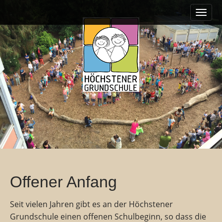
M
S
k
a
i
i
p
n
t
m
o
e
c
o
n
n
u
t
e
n
t
Offener Anfang
Seit vielen Jahren gibt es an der Höchstener
Grundschule einen offenen Schulbeginn, so dass die