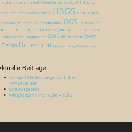
Eltern
Bücher
Bücherei
Chronik
Computer
Deutsch
Englisch
HöGS
Formulare
Förderverein
Höchsten
Kunst
Leitbild
OGS
Lesen
Material
Mathe
Mathematik
Musik
Pausenhelfer
latzierungen
Projekte
Pusteblume
Religion
Sachunterricht
Schach
Schüler
Sport
Schulanfänger
Schulbücherie
Sicherheit
Unterricht
Team
Verantwortung
Wettkämpfe
Aktuelle Beiträge
Absage OGS-Fest wegen zu hoher
Temperaturen
Schulwegeplan
Wir pflanzen einen Wald – Teil 2