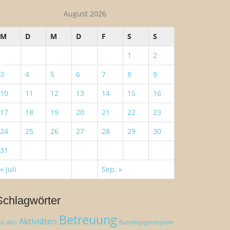
August 2026
M
D
M
D
F
S
S
1
2
3
4
5
6
7
8
9
10
11
12
13
14
15
16
17
18
19
20
21
22
23
24
25
26
27
28
29
30
31
« Juli
Sep. »
Schlagwörter
Betreuung
Aktiviäten
AG
AGs
Bundesjugendspiele