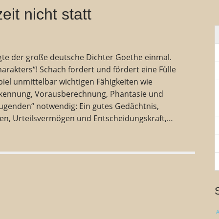
n
it nicht statt
n
a
c
h
:
agte der große deutsche Dichter Goethe einmal.
arakters“! Schach fordert und fördert eine Fülle
piel unmittelbar wichtigen Fähigkeiten wie
rkennung, Vorausberechnung, Phantasie und
ugenden“ notwendig: Ein gutes Gedächtnis,
en, Urteilsvermögen und Entscheidungskraft,…