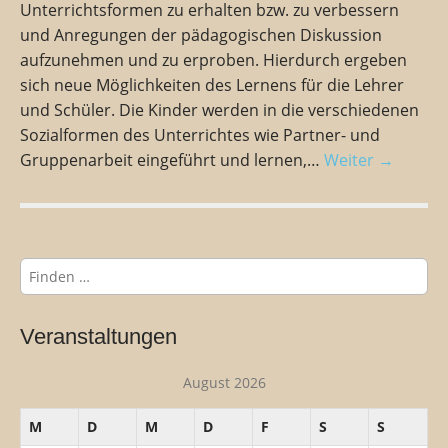
Unterrichtsformen zu erhalten bzw. zu verbessern
und Anregungen der pädagogischen Diskussion
aufzunehmen und zu erproben. Hierdurch ergeben
sich neue Möglichkeiten des Lernens für die Lehrer
und Schüler. Die Kinder werden in die verschiedenen
Sozialformen des Unterrichtes wie Partner- und
Gruppenarbeit eingeführt und lernen,…
Weiter →
S
u
c
h
Veranstaltungen
e
n
August 2026
n
a
M
D
M
D
F
S
S
c
h