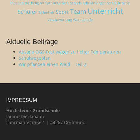
Pusteblume
Religion
Sachunterricht
Schach
Schulanfänger
Schulbücherie
Unterricht
Team
Schüler
Sport
Sicherheit
Verantwortung
Wettkämpfe
Aktuelle Beiträge
Absage OGS-Fest wegen zu hoher Temperaturen
Schulwegeplan
Wir pflanzen einen Wald – Teil 2
IMPRESSUM
Höchstener Grundschule
Janine Dieckmann
Lührmannstraße 1 | 44267 Dortmund