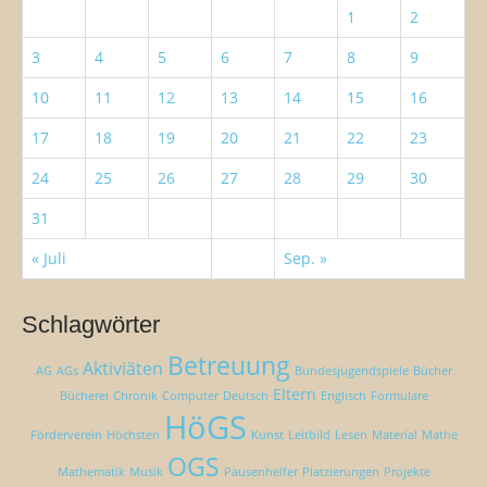
1
2
:
3
4
5
6
7
8
9
10
11
12
13
14
15
16
17
18
19
20
21
22
23
24
25
26
27
28
29
30
31
« Juli
Sep. »
Schlagwörter
Betreuung
Aktiviäten
AG
AGs
Bundesjugendspiele
Bücher
Eltern
Bücherei
Chronik
Computer
Deutsch
Englisch
Formulare
HöGS
Förderverein
Höchsten
Kunst
Leitbild
Lesen
Material
Mathe
OGS
Mathematik
Musik
Pausenhelfer
Platzierungen
Projekte