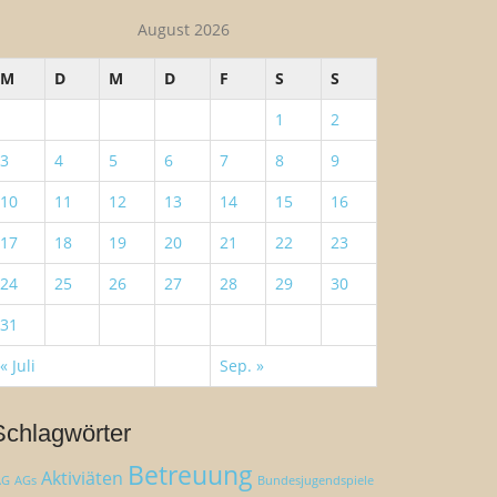
August 2026
M
D
M
D
F
S
S
1
2
3
4
5
6
7
8
9
10
11
12
13
14
15
16
17
18
19
20
21
22
23
24
25
26
27
28
29
30
31
« Juli
Sep. »
Schlagwörter
Betreuung
Aktiviäten
AG
AGs
Bundesjugendspiele