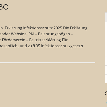
n
ABC
n
a
c
h
:
. Erklärung Infektionsschutz 2025 Die Erklärung
lgender Webside: RKI – Belehrungsbögen –
örderverein – Beitrittserklärung Für
itspflicht und zu § 35 Infektionsschutzgesetzt