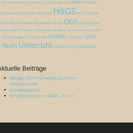
Eltern
Bücher
Bücherei
Chronik
Computer
Deutsch
Englisch
HöGS
Formulare
Förderverein
Höchsten
Kunst
Leitbild
OGS
Lesen
Material
Mathe
Mathematik
Musik
Pausenhelfer
latzierungen
Projekte
Pusteblume
Religion
Sachunterricht
Schach
Schüler
Sport
Schulanfänger
Schulbücherie
Sicherheit
Unterricht
Team
Verantwortung
Wettkämpfe
Aktuelle Beiträge
Absage OGS-Fest wegen zu hoher
Temperaturen
Schulwegeplan
Wir pflanzen einen Wald – Teil 2