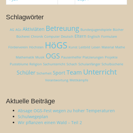
Schlagwörter
Betreuung
Aktiviäten
AG
AGs
Bundesjugendspiele
Bücher
Eltern
Bücherei
Chronik
Computer
Deutsch
Englisch
Formulare
HöGS
Förderverein
Höchsten
Kunst
Leitbild
Lesen
Material
Mathe
OGS
Mathematik
Musik
Pausenhelfer
Platzierungen
Projekte
Pusteblume
Religion
Sachunterricht
Schach
Schulanfänger
Schulbücherie
Unterricht
Team
Schüler
Sport
Sicherheit
Verantwortung
Wettkämpfe
Aktuelle Beiträge
Absage OGS-Fest wegen zu hoher Temperaturen
Schulwegeplan
Wir pflanzen einen Wald – Teil 2