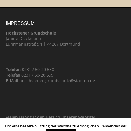
IMPRESSUM
Höchstener Grundschule
Janine Dieckmann
Lührmannstraße 1 | 44267 Dortmund
Telefon
0231 / 50-20 580
Telefax
0231 / 50-20 599
E-Mail
hoechstener-grundschule@stadtdo.de
Vielen Dank für den Besuch unserer Website!
Um eine bessere Nutzung der Website zu ermöglichen, verwenden wir