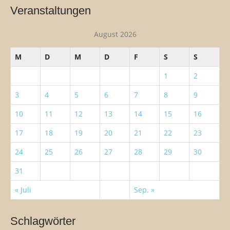
h
Veranstaltungen
e
n
August 2026
n
a
M
D
M
D
F
S
S
c
h
1
2
:
3
4
5
6
7
8
9
10
11
12
13
14
15
16
17
18
19
20
21
22
23
24
25
26
27
28
29
30
31
« Juli
Sep. »
Schlagwörter