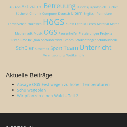
Betreuung
Aktiviäten
AG
AGs
Bundesjugendspiele
Bücher
Eltern
Bücherei
Chronik
Computer
Deutsch
Englisch
Formulare
HöGS
Förderverein
Höchsten
Kunst
Leitbild
Lesen
Material
Mathe
OGS
Mathematik
Musik
Pausenhelfer
Platzierungen
Projekte
Pusteblume
Religion
Sachunterricht
Schach
Schulanfänger
Schulbücherie
Unterricht
Team
Schüler
Sport
Sicherheit
Verantwortung
Wettkämpfe
Aktuelle Beiträge
Absage OGS-Fest wegen zu hoher Temperaturen
Schulwegeplan
Wir pflanzen einen Wald – Teil 2