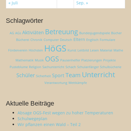
« Juli
Sep. »
Schlagwörter
Betreuung
Aktiviäten
AG
AGs
Bundesjugendspiele
Bücher
Eltern
Bücherei
Chronik
Computer
Deutsch
Englisch
Formulare
HöGS
Förderverein
Höchsten
Kunst
Leitbild
Lesen
Material
Mathe
OGS
Mathematik
Musik
Pausenhelfer
Platzierungen
Projekte
Pusteblume
Religion
Sachunterricht
Schach
Schulanfänger
Schulbücherie
Unterricht
Team
Schüler
Sport
Sicherheit
Verantwortung
Wettkämpfe
Aktuelle Beiträge
Absage OGS-Fest wegen zu hoher Temperaturen
Schulwegeplan
Wir pflanzen einen Wald – Teil 2