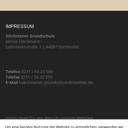
IMPRESSUM
Höchstener Grundschule
Janine Dieckmann
Lührmannstraße 1 | 44267 Dortmund
Telefon
0231 / 50-20 580
Telefax
0231 / 50-20 599
E-Mail
hoechstener-grundschule@stadtdo.de
Vielen Dank für den Besuch unserer Website!
Um eine bessere Nutzung der Website zu ermöglichen, verwenden wir