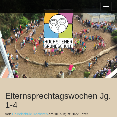
M
S
k
a
i
i
p
n
t
m
o
e
c
o
n
n
u
t
e
n
t
Elternsprechtagswochen Jg.
1-4
von
Grundschule Höchsten
am
10. August 2022
unter