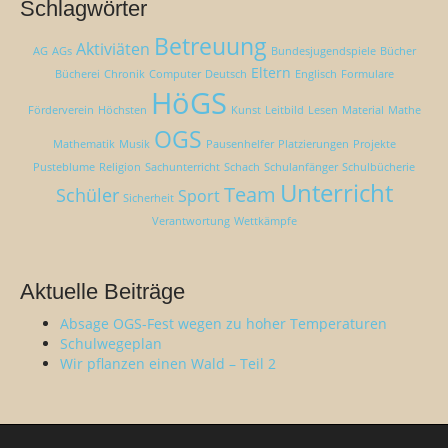
a
Schlagwörter
e
g
n
Betreuung
Aktiviäten
s
AG
AGs
Bundesjugendspiele
Bücher
n
Eltern
n
Bücherei
Chronik
Computer
Deutsch
Englisch
Formulare
a
HöGS
c
a
Förderverein
Höchsten
Kunst
Leitbild
Lesen
Material
Mathe
h
v
OGS
:
Mathematik
Musik
Pausenhelfer
Platzierungen
Projekte
i
Pusteblume
Religion
Sachunterricht
Schach
Schulanfänger
Schulbücherie
g
Unterricht
Team
Schüler
Sport
Sicherheit
a
Verantwortung
Wettkämpfe
t
i
o
Aktuelle Beiträge
n
Absage OGS-Fest wegen zu hoher Temperaturen
Schulwegeplan
Wir pflanzen einen Wald – Teil 2