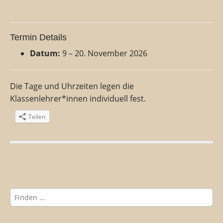
Termin Details
Datum:
9
–
20. November 2026
Die Tage und Uhrzeiten legen die
Klassenlehrer*innen individuell fest.
Teilen
B
e
i
S
t
u
r
c
h