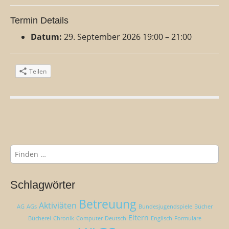
Termin Details
Datum:
29. September 2026 19:00
–
21:00
Teilen
B
e
i
S
t
u
r
c
a
h
Schlagwörter
e
g
n
Betreuung
Aktiviäten
s
AG
AGs
Bundesjugendspiele
Bücher
n
Eltern
n
Bücherei
Chronik
Computer
Deutsch
Englisch
Formulare
a