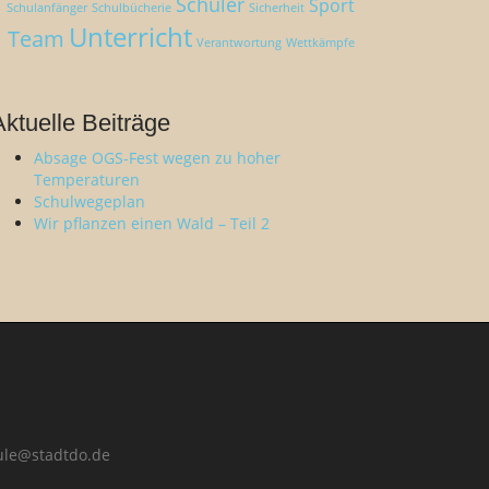
Schüler
Sport
Schulanfänger
Schulbücherie
Sicherheit
Unterricht
Team
Verantwortung
Wettkämpfe
Aktuelle Beiträge
Absage OGS-Fest wegen zu hoher
Temperaturen
Schulwegeplan
Wir pflanzen einen Wald – Teil 2
ule@stadtdo.de