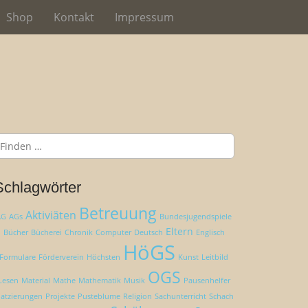
Shop
Kontakt
Impressum
Schlagwörter
Betreuung
Aktiviäten
AG
AGs
Bundesjugendspiele
Eltern
Bücher
Bücherei
Chronik
Computer
Deutsch
Englisch
HöGS
Formulare
Förderverein
Höchsten
Kunst
Leitbild
OGS
Lesen
Material
Mathe
Mathematik
Musik
Pausenhelfer
latzierungen
Projekte
Pusteblume
Religion
Sachunterricht
Schach