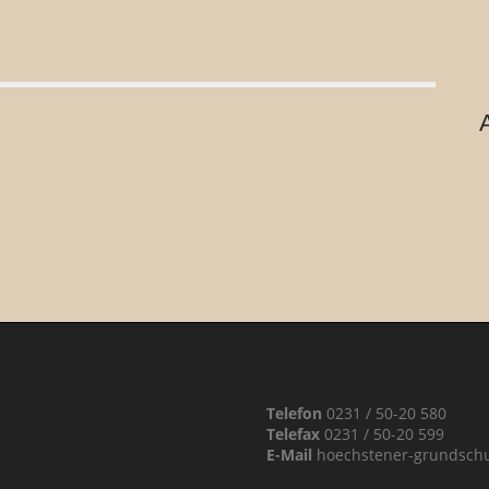
Telefon
0231 / 50-20 580
Telefax
0231 / 50-20 599
E-Mail
hoechstener-grundsch