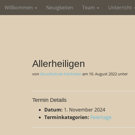
M
S
Willkommen
Neuigkeiten
Team
Unterricht
k
a
i
i
p
n
t
m
o
e
c
o
n
n
u
Allerheiligen
t
e
von
Grundschule Höchsten
am
10. August 2022
unter
n
t
Termin Details
Datum:
1. November 2024
Terminkategorien:
Feiertage