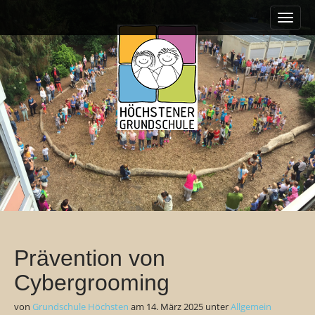
M
S
k
a
i
i
p
n
t
m
o
e
c
o
n
n
u
t
e
n
t
Prävention von
Cybergrooming
von
Grundschule Höchsten
am
14. März 2025
unter
Allgemein