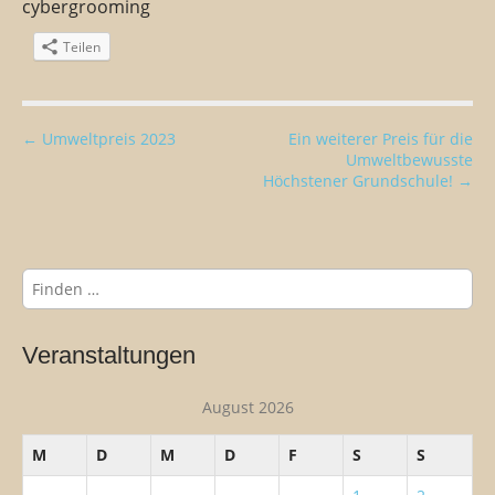
cybergrooming
Teilen
B
← Umweltpreis 2023
Ein weiterer Preis für die
Umweltbewusste
e
Höchstener Grundschule! →
i
t
r
S
a
u
g
c
s
h
Veranstaltungen
n
e
n
a
August 2026
n
v
a
i
M
D
M
D
F
S
S
c
h
g