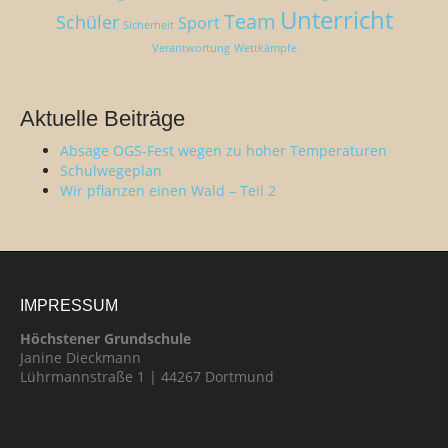
Unterricht
Team
Schüler
Sport
Sicherheit
Verantwortung
Wettkämpfe
Aktuelle Beiträge
Absage OGS-Fest wegen zu hoher Temperaturen
Schulwegeplan
Wir pflanzen einen Wald – Teil 2
IMPRESSUM
Höchstener Grundschule
Janine Dieckmann
Lührmannstraße 1 | 44267 Dortmund