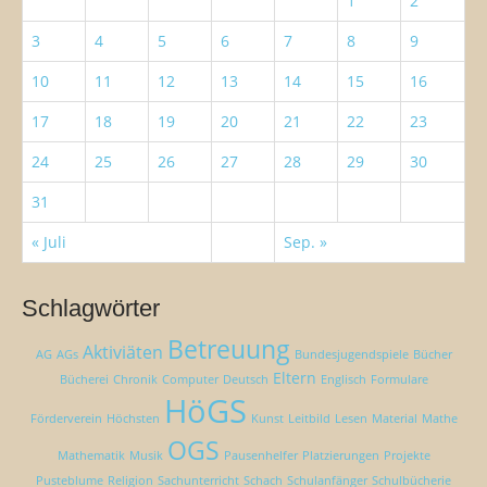
1
2
:
a
3
4
5
6
7
8
9
t
i
10
11
12
13
14
15
16
o
17
18
19
20
21
22
23
n
24
25
26
27
28
29
30
31
« Juli
Sep. »
Schlagwörter
Betreuung
Aktiviäten
AG
AGs
Bundesjugendspiele
Bücher
Eltern
Bücherei
Chronik
Computer
Deutsch
Englisch
Formulare
HöGS
Förderverein
Höchsten
Kunst
Leitbild
Lesen
Material
Mathe
OGS
Mathematik
Musik
Pausenhelfer
Platzierungen
Projekte
Pusteblume
Religion
Sachunterricht
Schach
Schulanfänger
Schulbücherie