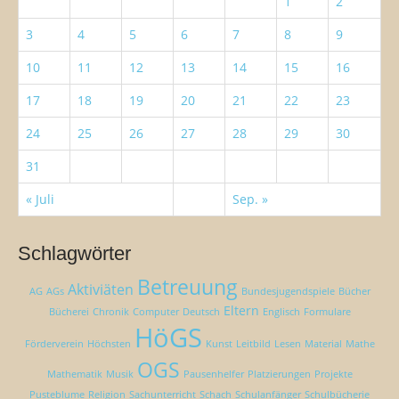
1
2
:
g
a
3
4
5
6
7
8
9
t
10
11
12
13
14
15
16
i
o
17
18
19
20
21
22
23
n
24
25
26
27
28
29
30
31
« Juli
Sep. »
Schlagwörter
Betreuung
Aktiviäten
AG
AGs
Bundesjugendspiele
Bücher
Eltern
Bücherei
Chronik
Computer
Deutsch
Englisch
Formulare
HöGS
Förderverein
Höchsten
Kunst
Leitbild
Lesen
Material
Mathe
OGS
Mathematik
Musik
Pausenhelfer
Platzierungen
Projekte
Pusteblume
Religion
Sachunterricht
Schach
Schulanfänger
Schulbücherie