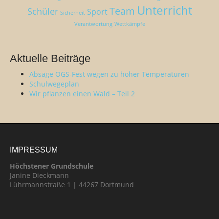
Unterricht
Team
Schüler
Sport
Sicherheit
Verantwortung
Wettkämpfe
Aktuelle Beiträge
Absage OGS-Fest wegen zu hoher Temperaturen
Schulwegeplan
Wir pflanzen einen Wald – Teil 2
IMPRESSUM
Höchstener Grundschule
Janine Dieckmann
Lührmannstraße 1 | 44267 Dortmund