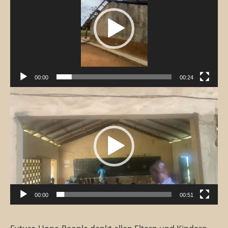
00:00
00:24
Video-
Player
00:00
00:51