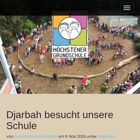
M
S
k
a
i
i
p
n
t
m
o
e
c
o
n
n
u
t
e
n
t
Djarbah besucht unsere
Schule
von
Grundschule Höchsten
am
9. Mai 2026
unter
Allgemein