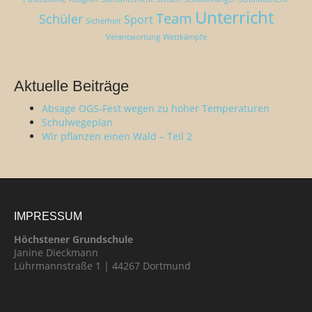
Unterricht
Team
Schüler
Sport
Sicherheit
Verantwortung
Wettkämpfe
Aktuelle Beiträge
Absage OGS-Fest wegen zu hoher Temperaturen
Schulwegeplan
Wir pflanzen einen Wald – Teil 2
IMPRESSUM
Höchstener Grundschule
Janine Dieckmann
Lührmannstraße 1 | 44267 Dortmund