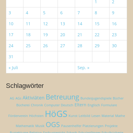
1
2
:
3
4
5
6
7
8
9
10
11
12
13
14
15
16
17
18
19
20
21
22
23
24
25
26
27
28
29
30
31
« Juli
Sep. »
Schlagwörter
Betreuung
Aktiviäten
AG
AGs
Bundesjugendspiele
Bücher
Eltern
Bücherei
Chronik
Computer
Deutsch
Englisch
Formulare
HöGS
Förderverein
Höchsten
Kunst
Leitbild
Lesen
Material
Mathe
OGS
Mathematik
Musik
Pausenhelfer
Platzierungen
Projekte
Pusteblume
Religion
Sachunterricht
Schach
Schulanfänger
Schulbücherie