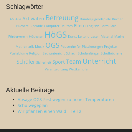
Schlagwörter
Betreuung
Aktiviäten
AG
AGs
Bundesjugendspiele
Bücher
Eltern
Bücherei
Chronik
Computer
Deutsch
Englisch
Formulare
HöGS
Förderverein
Höchsten
Kunst
Leitbild
Lesen
Material
Mathe
OGS
Mathematik
Musik
Pausenhelfer
Platzierungen
Projekte
Pusteblume
Religion
Sachunterricht
Schach
Schulanfänger
Schulbücherie
Unterricht
Team
Schüler
Sport
Sicherheit
Verantwortung
Wettkämpfe
Aktuelle Beiträge
Absage OGS-Fest wegen zu hoher Temperaturen
Schulwegeplan
Wir pflanzen einen Wald – Teil 2