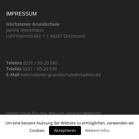
IMPRESSUM
Höchstener Grundschule
Janine Dieckmann
Lührmannstraße 1 | 44267 Dortmund
Telefon
0231 / 50-20 580
Telefax
0231 / 50-20 599
E-Mail
hoechstener-grundschule@stadtdo.de
Vielen Dank für den Besuch unserer Website!
Um eine bessere Nutzung der Website zu ermöglichen, verwenden wir
Cookies.
Akzeptieren
Weitere Infos