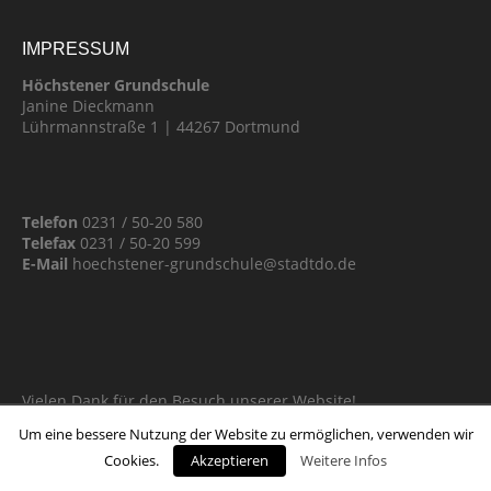
IMPRESSUM
Höchstener Grundschule
Janine Dieckmann
Lührmannstraße 1 | 44267 Dortmund
Telefon
0231 / 50-20 580
Telefax
0231 / 50-20 599
E-Mail
hoechstener-grundschule@stadtdo.de
Vielen Dank für den Besuch unserer Website!
Um eine bessere Nutzung der Website zu ermöglichen, verwenden wir
Cookies.
Akzeptieren
Weitere Infos