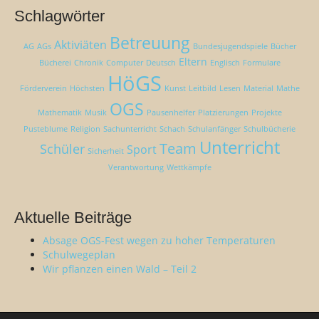
Schlagwörter
Betreuung
Aktiviäten
AG
AGs
Bundesjugendspiele
Bücher
Eltern
Bücherei
Chronik
Computer
Deutsch
Englisch
Formulare
HöGS
Förderverein
Höchsten
Kunst
Leitbild
Lesen
Material
Mathe
OGS
Mathematik
Musik
Pausenhelfer
Platzierungen
Projekte
Pusteblume
Religion
Sachunterricht
Schach
Schulanfänger
Schulbücherie
Unterricht
Team
Schüler
Sport
Sicherheit
Verantwortung
Wettkämpfe
Aktuelle Beiträge
Absage OGS-Fest wegen zu hoher Temperaturen
Schulwegeplan
Wir pflanzen einen Wald – Teil 2