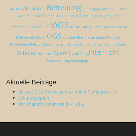
Betreuung
Aktiviäten
AG
AGs
Bundesjugendspiele
Bücher
Eltern
Bücherei
Chronik
Computer
Deutsch
Englisch
Formulare
HöGS
Förderverein
Höchsten
Kunst
Leitbild
Lesen
Material
Mathe
OGS
Mathematik
Musik
Pausenhelfer
Platzierungen
Projekte
Pusteblume
Religion
Sachunterricht
Schach
Schulanfänger
Schulbücherie
Unterricht
Team
Schüler
Sport
Sicherheit
Verantwortung
Wettkämpfe
Aktuelle Beiträge
Absage OGS-Fest wegen zu hoher Temperaturen
Schulwegeplan
Wir pflanzen einen Wald – Teil 2