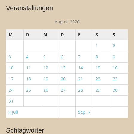
a
h
v
Veranstaltungen
e
i
n
August 2026
g
n
a
a
M
D
M
D
F
S
S
c
t
h
i
1
2
:
o
3
4
5
6
7
8
9
n
10
11
12
13
14
15
16
17
18
19
20
21
22
23
24
25
26
27
28
29
30
31
« Juli
Sep. »
Schlagwörter