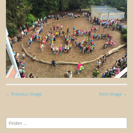
P
← Previous Image
Next Image →
o
s
t
S
n
u
c