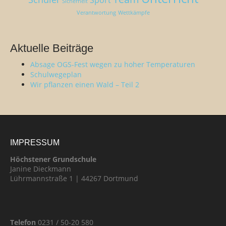
Sicherheit
Verantwortung
Wettkämpfe
Aktuelle Beiträge
Absage OGS-Fest wegen zu hoher Temperaturen
Schulwegeplan
Wir pflanzen einen Wald – Teil 2
IMPRESSUM
Höchstener Grundschule
Janine Dieckmann
Lührmannstraße 1 | 44267 Dortmund
Telefon
0231 / 50-20 580