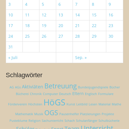
o
3
4
5
6
7
8
9
n
10
11
12
13
14
15
16
17
18
19
20
21
22
23
24
25
26
27
28
29
30
31
« Juli
Sep. »
Schlagwörter
Betreuung
Aktiviäten
AG
AGs
Bundesjugendspiele
Bücher
Eltern
Bücherei
Chronik
Computer
Deutsch
Englisch
Formulare
HöGS
Förderverein
Höchsten
Kunst
Leitbild
Lesen
Material
Mathe
OGS
Mathematik
Musik
Pausenhelfer
Platzierungen
Projekte
Pusteblume
Religion
Sachunterricht
Schach
Schulanfänger
Schulbücherie
Unterricht
Team
Schüler
Sport