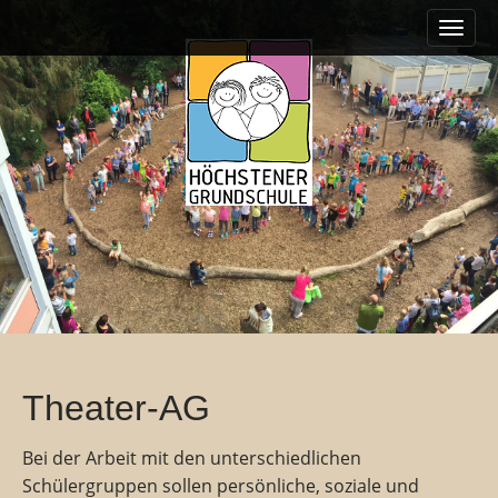
M
S
k
a
i
i
p
n
t
m
o
e
c
o
n
n
u
t
e
n
t
Theater-AG
Bei der Arbeit mit den unterschiedlichen
Schülergruppen sollen persönliche, soziale und