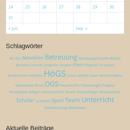
24
25
26
27
28
29
30
31
« Juli
Sep. »
Schlagwörter
Betreuung
Aktiviäten
AG
AGs
Bundesjugendspiele
Bücher
Eltern
Bücherei
Chronik
Computer
Deutsch
Englisch
Formulare
HöGS
Förderverein
Höchsten
Kunst
Leitbild
Lesen
Material
Mathe
OGS
Mathematik
Musik
Pausenhelfer
Platzierungen
Projekte
Pusteblume
Religion
Sachunterricht
Schach
Schulanfänger
Schulbücherie
Unterricht
Team
Schüler
Sport
Sicherheit
Verantwortung
Wettkämpfe
Aktuelle Beiträge