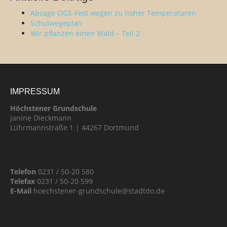
Absage OGS-Fest wegen zu hoher Temperaturen
Schulwegeplan
Wir pflanzen einen Wald – Teil 2
IMPRESSUM
Höchstener Grundschule
Janine Dieckmann
Lührmannstraße 1 | 44267 Dortmund
Telefon
0231 / 50-20 580
Telefax
0231 / 50-20 599
E-Mail
hoechstener-grundschule@stadtdo.de