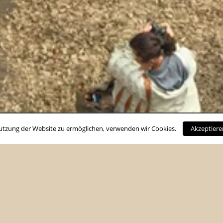
utzung der Website zu ermöglichen, verwenden wir Cookies.
Akzeptiere
August 2026
Förderverein
D
M
D
F
S
S